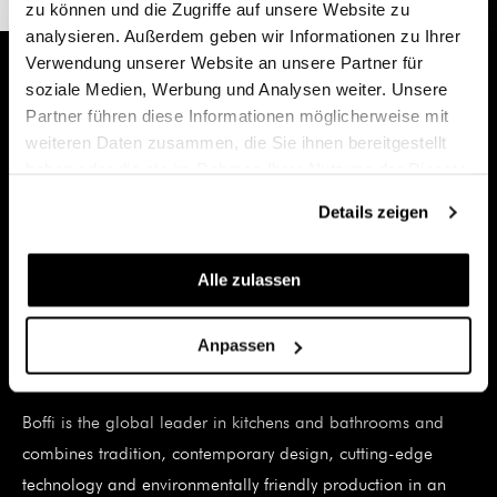
zu können und die Zugriffe auf unsere Website zu
analysieren. Außerdem geben wir Informationen zu Ihrer
Verwendung unserer Website an unsere Partner für
soziale Medien, Werbung und Analysen weiter. Unsere
BOFFI PROGRAMMA
Partner führen diese Informationen möglicherweise mit
STANDARD
weiteren Daten zusammen, die Sie ihnen bereitgestellt
haben oder die sie im Rahmen Ihrer Nutzung der Dienste
gesammelt haben.
Design: Piero Lissoni
Details zeigen
Hinged doors, folding doors, drawers or individually
Alle zulassen
extendable doors in the various designs by Boffi – this is the
modular bathroom system Programma Standard! The
individual dream bathroom can be created as desired with
Anpassen
the Programma standard modules from Boffi.
Boffi is the global leader in kitchens and bathrooms and
combines tradition, contemporary design, cutting-edge
technology and environmentally friendly production in an