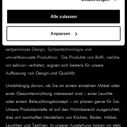
In unserem Showroom an der Vazerolgasse 19 in Chur
Alle zulassen
präsentieren wir Ihnen eine Auswahl unserer Produkte und
Ideen. Ein wegweisendes Beispiel für unsere sorgfältige
Anpassen
Produktewahl ist Boffi. Der weltweite Leader im Bereich
Küchen und Bäder vereint in vorbildlicher Weise Tradition,
zeitgemässes Design, Spitzentechnologie und
umweltbewusste Produktion. Die Produkte von Boffi, welche
wir exklusiv vertreten, eignen sich bestens für unsere
Auffassung von Design und Qualität.
Unabhängig davon, ob Sie an einem einzelnen Möbel oder
einer Gesamteinrichtung interessiert sind – einer Leuchte
oder einem Beleuchtungskonzept – wir planen gerne für Sie.
Unsere Produktpalette ist auf den Wohnbereich ausgerichtet,
dies mit namhaften Herstellern von Küchen, Bäder, Möbel,
Leuchten und Textilien. In unserer Ausstellung haben wir stets