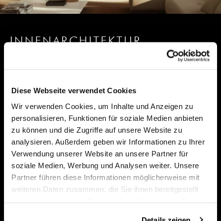
INNENARCHITEKTUR
Innenarchitektur – Inneneinrichtungen
Seit 30 Jahren entwerfen, planen und realisieren wir
Diese Webseite verwendet Cookies
Räume. Durch ausgewogene Zusammensetzung von
Wir verwenden Cookies, um Inhalte und Anzeigen zu
Farben, Formen und Licht, innovativem Umgang mit
personalisieren, Funktionen für soziale Medien anbieten
Materialien, erreichen wir, Räume zu gestalten, die sowohl
zu können und die Zugriffe auf unsere Website zu
Spannung als auch Wohlgefühl vermitteln.
analysieren. Außerdem geben wir Informationen zu Ihrer
Verwendung unserer Website an unsere Partner für
Wir stehen für hohe Qualitätsansprüche und individuelle
soziale Medien, Werbung und Analysen weiter. Unsere
Beratung. Geprägt durch ungebrochene Ästhetik und
Partner führen diese Informationen möglicherweise mit
weiteren Daten zusammen, die Sie ihnen bereitgestellt
zeitgemässem Design. Die Ansprüche haben sich
haben oder die sie im Rahmen Ihrer Nutzung der Dienste
vervielfältigt, wobei hochwertige, klassische und zeitlose
gesammelt haben.
Einrichtung nach wie vor ein Bedürfnis ist.
Details zeigen