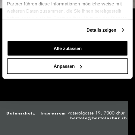
Partner führen diese Informationen möglicherweise mit
weiteren Daten zusammen, die Sie ihnen bereitgestellt
haben oder die sie im Rahmen Ihrer Nutzung der Dienste
gesammelt haben.
MONTANA
Details zeigen
Das nachhaltige dänische Design von Montana überzeugt
Alle zulassen
im Home wie auch Office Bereich mit funktionalen Lösungen
und zeitlosem Design.
Anpassen
vazerolgasse 19, 7000 chur
Datenschutz
Impressum
bertolo@bertolochur.ch